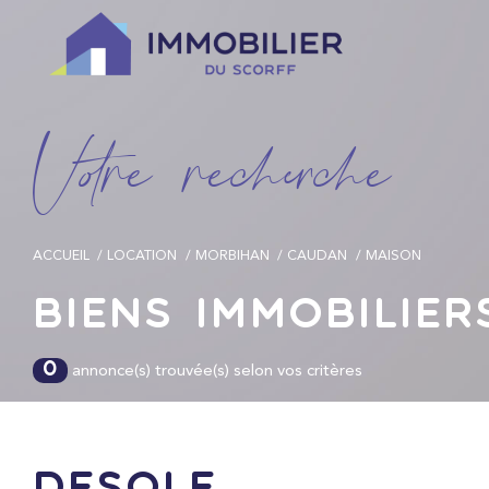
V
o
r
e
r
e
c
e
c
e
ACCUEIL
LOCATION
MORBIHAN
CAUDAN
MAISON
Biens immobilier
annonce(s) trouvée(s) selon vos critères
0