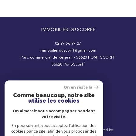
IMMOBILIER DU SCORFF
02 97 56 97 27
immobilierduscorff@gmail.com
Parc commercial de Kerjean - 56620 PONT SCORFF
56620
Pont-Scorff
On en reste là
Adhérents
Comme beaucoup, notre site
utilise les cookies
On aimerait vous accompagner pendant
votre visite.
En poursuivant, vous acceptez l'utilisation des
© 2026 | Tous droits réservés | Traduction powered by
cookies par ce site, afin de vous proposer des
Google |