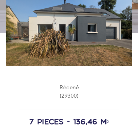
Type de bien
Sélectionner
Budget
Pièces
Rédené
(29300)
1
2
3
4
5
7 pièces - 136,46 m²
Localisation