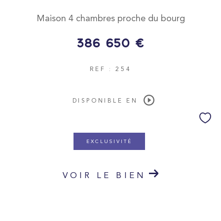
Maison 4 chambres proche du bourg
386 650 €
Surface
REF : 254
DISPONIBLE EN
EXCLUSIVITÉ
AFFINER LES CRITÈRES
VOIR LE BIEN
Parking
Terrasse
Piscine