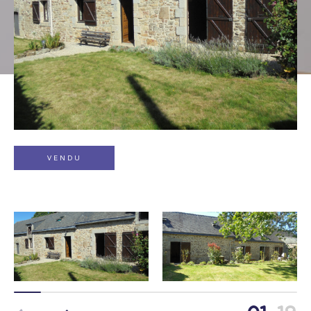
Type de bien
Sélectionner
Budget
VENDU
Pièces
1
2
3
4
5
Localisation