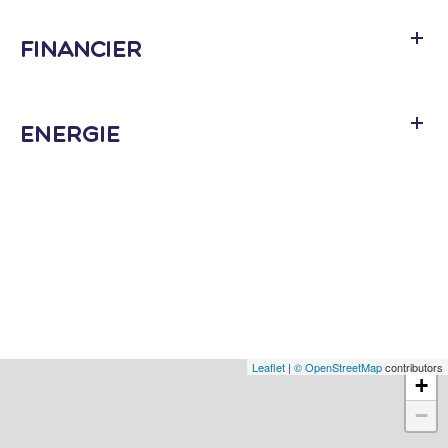
Financier
Energie
Leaflet
|
© OpenStreetMap
contributors
+
−