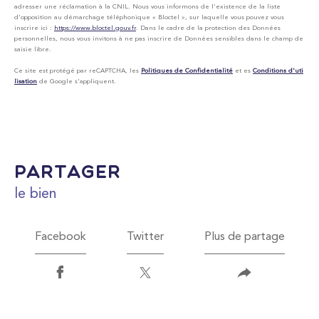
adresser une réclamation à la CNIL. Nous vous informons de l’existence de la liste
d'opposition au démarchage téléphonique « Bloctel », sur laquelle vous pouvez vous
inscrire ici :
https://www.bloctel.gouv.fr
. Dans le cadre de la protection des Données
personnelles, nous vous invitons à ne pas inscrire de Données sensibles dans le champ de
saisie libre.
Ce site est protégé par reCAPTCHA, les
Politiques de Confidentialité
et es
Conditions d'uti
lisation
de Google s'appliquent.
partager
le bien
Facebook
Twitter
Plus de partage