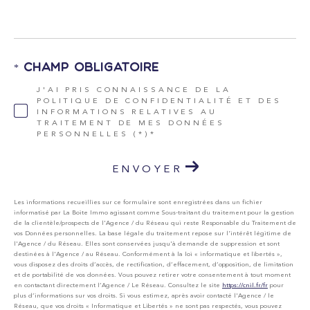
* Champ obligatoire
J'AI PRIS CONNAISSANCE DE LA
POLITIQUE DE CONFIDENTIALITÉ ET DES
INFORMATIONS RELATIVES AU
TRAITEMENT DE MES DONNÉES
PERSONNELLES (*)*
ENVOYER
Les informations recueillies sur ce formulaire sont enregistrées dans un fichier
informatisé par La Boite Immo agissant comme Sous-traitant du traitement pour la gestion
de la clientèle/prospects de l'Agence / du Réseau qui reste Responsable du Traitement de
vos Données personnelles. La base légale du traitement repose sur l'intérêt légitime de
l'Agence / du Réseau. Elles sont conservées jusqu'à demande de suppression et sont
destinées à l'Agence / au Réseau. Conformément à la loi « informatique et libertés »,
vous disposez des droits d’accès, de rectification, d’effacement, d’opposition, de limitation
et de portabilité de vos données. Vous pouvez retirer votre consentement à tout moment
en contactant directement l’Agence / Le Réseau. Consultez le site
https://cnil.fr/fr
pour
plus d’informations sur vos droits. Si vous estimez, après avoir contacté l'Agence / le
Réseau, que vos droits « Informatique et Libertés » ne sont pas respectés, vous pouvez