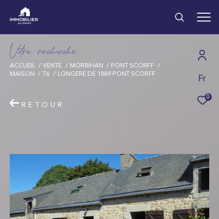
V
o
r
e
r
e
c
e
c
e
ACCUEIL
VENTE
MORBIHAN
PONT SCORFF
MAISON
T6
LONGERE DE 1889 PONT SCORFF
Fr
Effectuer une
recherche
0
RETOUR
et trouver le bien qui correspond à vos
critères
Type d'offre
Vente