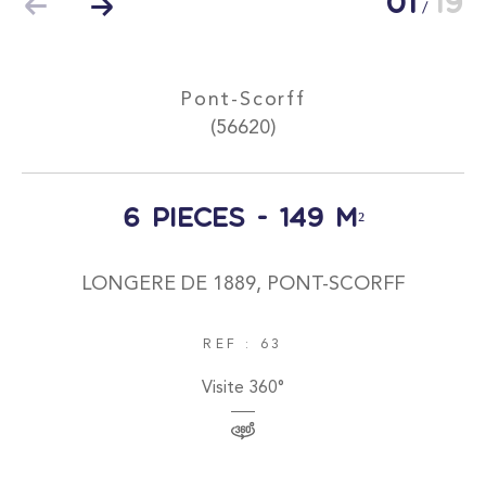
01
19
/
Pont-Scorff
(56620)
Surface
6 pièces - 149 m²
LONGERE DE 1889, PONT-SCORFF
AFFINER LES CRITÈRES
REF : 63
Visite 360°
Parking
Terrasse
Piscine