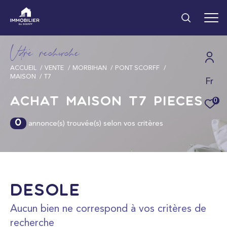
V
o
r
e
r
e
c
e
c
e
ACCUEIL
VENTE
MORBIHAN
PONT SCORFF
MAISON
T7
Fr
Effectuer une
recherche
Achat Maison T7 pièces
0
et trouver le bien qui correspond à vos
annonce(s) trouvée(s) selon vos critères
0
critères
Type d'offre
Vente
Désolé
Aucun bien ne correspond à vos critères de
recherche