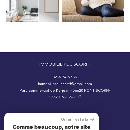
Surface
IMMOBILIER DU SCORFF
02 97 56 97 27
immobilierduscorff@gmail.com
AFFINER LES CRITÈRES
Parc commercial de Kerjean - 56620 PONT SCORFF
56620
Pont-Scorff
Parking
Terrasse
Piscine
On en reste là
Adhérents
Comme beaucoup, notre site