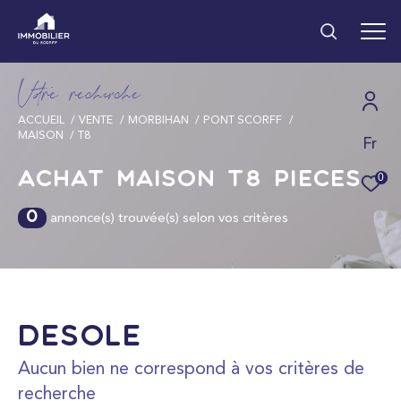
V
o
r
e
r
e
c
e
c
e
ACCUEIL
VENTE
MORBIHAN
PONT SCORFF
MAISON
T8
Fr
Effectuer une
recherche
Achat Maison T8 pièces
0
et trouver le bien qui correspond à vos
annonce(s) trouvée(s) selon vos critères
0
critères
Type d'offre
Vente
Désolé
Aucun bien ne correspond à vos critères de
recherche