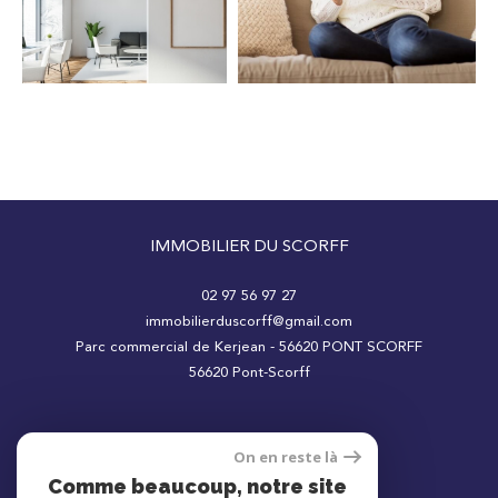
Surface
IMMOBILIER DU SCORFF
02 97 56 97 27
immobilierduscorff@gmail.com
AFFINER LES CRITÈRES
Parc commercial de Kerjean - 56620 PONT SCORFF
56620
Pont-Scorff
Parking
Terrasse
Piscine
On en reste là
Adhérents
Comme beaucoup, notre site