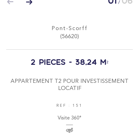
01
06
/
Pont-Scorff
(56620)
Surface
2 pièces - 38,24 m²
APPARTEMENT T2 POUR INVESTISSEMENT
LOCATIF
AFFINER LES CRITÈRES
REF : 151
Parking
Terrasse
Piscine
Visite 360°