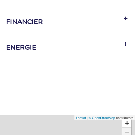
Financier
Energie
Leaflet
|
© OpenStreetMap
contributors
+
−