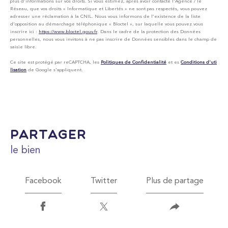
plus d’informations sur vos droits. Si vous estimez, après avoir contacté l'Agence / le
Réseau, que vos droits « Informatique et Libertés » ne sont pas respectés, vous pouvez
adresser une réclamation à la CNIL. Nous vous informons de l’existence de la liste
d'opposition au démarchage téléphonique « Bloctel », sur laquelle vous pouvez vous
inscrire ici :
https://www.bloctel.gouv.fr
. Dans le cadre de la protection des Données
personnelles, nous vous invitons à ne pas inscrire de Données sensibles dans le champ de
saisie libre.
Ce site est protégé par reCAPTCHA, les
Politiques de Confidentialité
et es
Conditions d'uti
lisation
de Google s'appliquent.
partager
le bien
Facebook
Twitter
Plus de partage