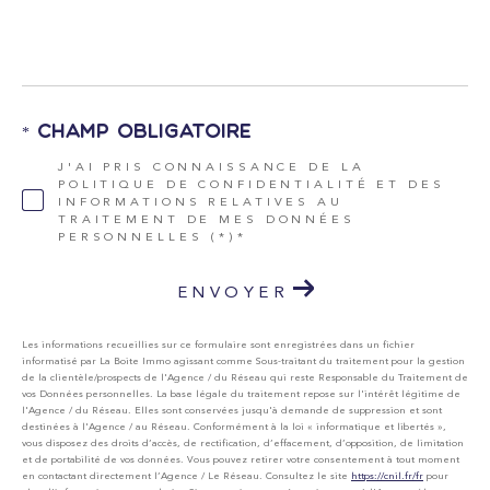
*
* Champ obligatoire
J'AI PRIS CONNAISSANCE DE LA
POLITIQUE DE CONFIDENTIALITÉ ET DES
INFORMATIONS RELATIVES AU
TRAITEMENT DE MES DONNÉES
PERSONNELLES (*)*
ENVOYER
Les informations recueillies sur ce formulaire sont enregistrées dans un fichier
informatisé par La Boite Immo agissant comme Sous-traitant du traitement pour la gestion
de la clientèle/prospects de l'Agence / du Réseau qui reste Responsable du Traitement de
vos Données personnelles. La base légale du traitement repose sur l'intérêt légitime de
l'Agence / du Réseau. Elles sont conservées jusqu'à demande de suppression et sont
destinées à l'Agence / au Réseau. Conformément à la loi « informatique et libertés »,
vous disposez des droits d’accès, de rectification, d’effacement, d’opposition, de limitation
et de portabilité de vos données. Vous pouvez retirer votre consentement à tout moment
en contactant directement l’Agence / Le Réseau. Consultez le site
https://cnil.fr/fr
pour