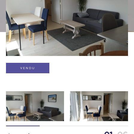
Type de bien
Sélectionner
Budget
VENDU
Pièces
1
2
3
4
5
Localisation