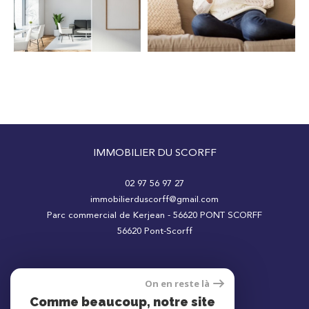
Surface
IMMOBILIER DU SCORFF
02 97 56 97 27
immobilierduscorff@gmail.com
AFFINER LES CRITÈRES
Parc commercial de Kerjean - 56620 PONT SCORFF
56620
Pont-Scorff
Parking
Terrasse
Piscine
On en reste là
Adhérents
Comme beaucoup, notre site