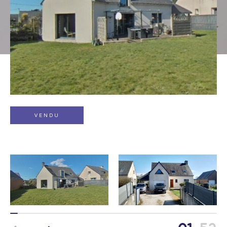
Type de bien
Sélectionner
Budget
VENDU
Pièces
1
2
3
4
5
Localisation