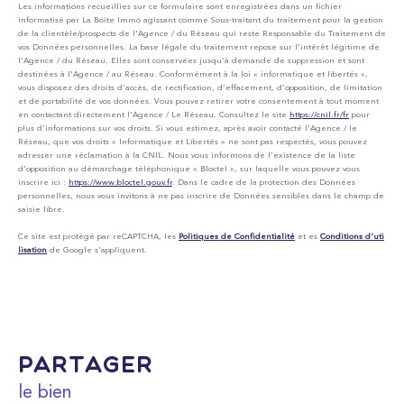
Les informations recueillies sur ce formulaire sont enregistrées dans un fichier
informatisé par La Boite Immo agissant comme Sous-traitant du traitement pour la gestion
de la clientèle/prospects de l'Agence / du Réseau qui reste Responsable du Traitement de
vos Données personnelles. La base légale du traitement repose sur l'intérêt légitime de
l'Agence / du Réseau. Elles sont conservées jusqu'à demande de suppression et sont
destinées à l'Agence / au Réseau. Conformément à la loi « informatique et libertés »,
vous disposez des droits d’accès, de rectification, d’effacement, d’opposition, de limitation
et de portabilité de vos données. Vous pouvez retirer votre consentement à tout moment
en contactant directement l’Agence / Le Réseau. Consultez le site
https://cnil.fr/fr
pour
plus d’informations sur vos droits. Si vous estimez, après avoir contacté l'Agence / le
Réseau, que vos droits « Informatique et Libertés » ne sont pas respectés, vous pouvez
adresser une réclamation à la CNIL. Nous vous informons de l’existence de la liste
d'opposition au démarchage téléphonique « Bloctel », sur laquelle vous pouvez vous
inscrire ici :
https://www.bloctel.gouv.fr
. Dans le cadre de la protection des Données
personnelles, nous vous invitons à ne pas inscrire de Données sensibles dans le champ de
saisie libre.
Ce site est protégé par reCAPTCHA, les
Politiques de Confidentialité
et es
Conditions d'uti
lisation
de Google s'appliquent.
partager
le bien