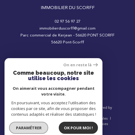
IMMOBILIER DU SCORFF
02 97 56 97 27
immobilierduscorff@gmail.com
Parc commercial de Kerjean - 56620 PONT SCORFF
56620
Pont-Scorff
On en reste là
Adhérents
Comme beaucoup, notre site
utilise les cookies
On aimerait vous accompagner pendant
votre visite.
En poursuivant, vous acceptez l'utilisation des
© 2026 | Tous droits réservés | Traduction powered by
cookies par ce site, afin de vous proposer des
Google |
contenus adaptés et réaliser des statistiques !
Nos honoraires
Plan du site
Mentions légales
Admin
Nos liens
Politique RGPD
Cookies
PARAMÉTRER
OK POUR MOI !