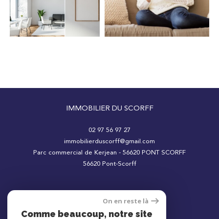
Surface
IMMOBILIER DU SCORFF
02 97 56 97 27
immobilierduscorff@gmail.com
AFFINER LES CRITÈRES
Parc commercial de Kerjean - 56620 PONT SCORFF
56620
Pont-Scorff
Parking
Terrasse
Piscine
On en reste là
Adhérents
Comme beaucoup, notre site