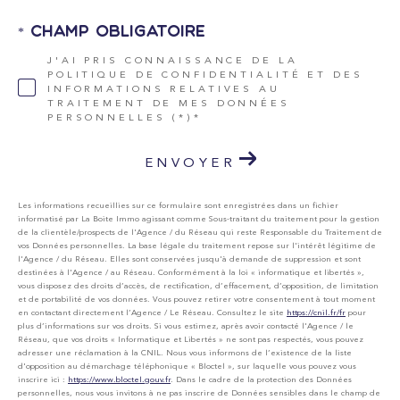
* Champ obligatoire
J'AI PRIS CONNAISSANCE DE LA
POLITIQUE DE CONFIDENTIALITÉ ET DES
INFORMATIONS RELATIVES AU
TRAITEMENT DE MES DONNÉES
PERSONNELLES (*)*
ENVOYER
Les informations recueillies sur ce formulaire sont enregistrées dans un fichier
informatisé par La Boite Immo agissant comme Sous-traitant du traitement pour la gestion
de la clientèle/prospects de l'Agence / du Réseau qui reste Responsable du Traitement de
vos Données personnelles. La base légale du traitement repose sur l'intérêt légitime de
l'Agence / du Réseau. Elles sont conservées jusqu'à demande de suppression et sont
destinées à l'Agence / au Réseau. Conformément à la loi « informatique et libertés »,
vous disposez des droits d’accès, de rectification, d’effacement, d’opposition, de limitation
et de portabilité de vos données. Vous pouvez retirer votre consentement à tout moment
en contactant directement l’Agence / Le Réseau. Consultez le site
https://cnil.fr/fr
pour
plus d’informations sur vos droits. Si vous estimez, après avoir contacté l'Agence / le
Réseau, que vos droits « Informatique et Libertés » ne sont pas respectés, vous pouvez
adresser une réclamation à la CNIL. Nous vous informons de l’existence de la liste
d'opposition au démarchage téléphonique « Bloctel », sur laquelle vous pouvez vous
inscrire ici :
https://www.bloctel.gouv.fr
. Dans le cadre de la protection des Données
personnelles, nous vous invitons à ne pas inscrire de Données sensibles dans le champ de