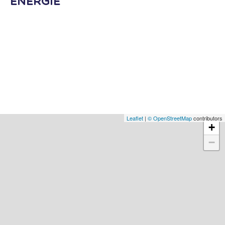
Energie
Leaflet
|
© OpenStreetMap
contributors
+
−