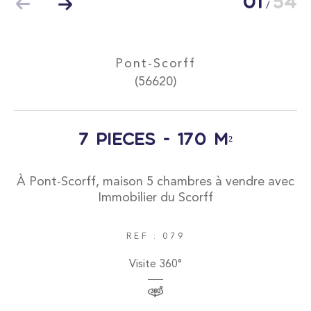
01
54
/
Pont-Scorff
(56620)
Surface
7 pièces - 170 m²
À Pont-Scorff, maison 5 chambres à vendre avec
Immobilier du Scorff
AFFINER LES CRITÈRES
REF : 079
Parking
Terrasse
Piscine
Visite 360°