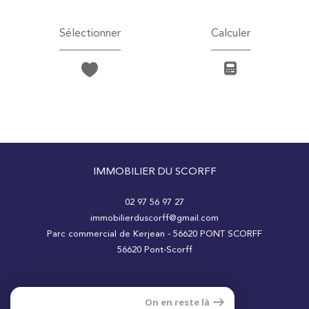
Sélectionner
Calculer
IMMOBILIER DU SCORFF
02 97 56 97 27
immobilierduscorff@gmail.com
Parc commercial de Kerjean - 56620 PONT SCORFF
56620
Pont-Scorff
On en reste là