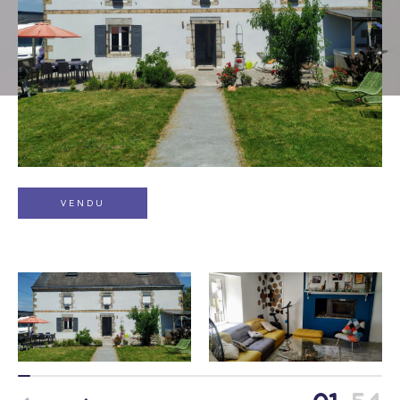
Type de bien
Sélectionner
Budget
VENDU
Pièces
1
2
3
4
5
Localisation