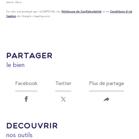
saisie libre.
Ce site est protégé par reCAPTCHA, les
Politiques de Confidentialité
et es
Conditions d'uti
lisation
de Google s'appliquent.
partager
le bien
Facebook
Twitter
Plus de partage
découvrir
nos outils